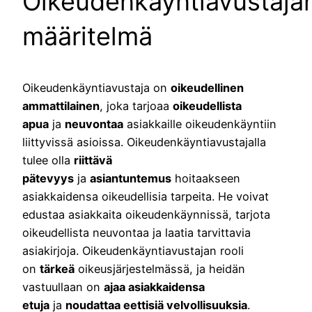
Oikeudenkäyntiavustaja
määritelmä
Oikeudenkäyntiavustaja on
oikeudellinen
ammattilainen
, joka tarjoaa
oikeudellista
apua
ja
neuvontaa
asiakkaille oikeudenkäyntiin
liittyvissä asioissa. Oikeudenkäyntiavustajalla
tulee olla
riittävä
pätevyys
ja
asiantuntemus
hoitaakseen
asiakkaidensa oikeudellisia tarpeita. He voivat
edustaa asiakkaita oikeudenkäynnissä, tarjota
oikeudellista neuvontaa ja laatia tarvittavia
asiakirjoja. Oikeudenkäyntiavustajan rooli
on
tärkeä
oikeusjärjestelmässä, ja heidän
vastuullaan on
ajaa asiakkaidensa
etuja
ja
noudattaa eettisiä velvollisuuksia
.