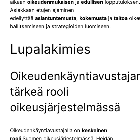
aikaan
oikeudenmukaisen
ja
edullisen
lopputuloksen.
Asiakkaan etujen ajaminen
edellyttää
asiantuntemusta
,
kokemusta
ja
taitoa
oike
hallitsemiseen ja strategioiden luomiseen.
Lupalakimies
Oikeudenkäyntiavustaja
tärkeä rooli
oikeusjärjestelmässä
Oikeudenkäyntiavustajalla on
keskeinen
rooli
Suomen oikeusjärjestelmässä. Heidän