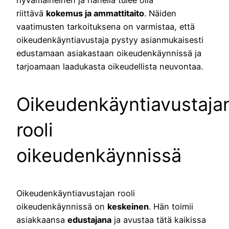
hyvämaineinen ja hänellä tulee olla
riittävä
kokemus ja ammattitaito
. Näiden
vaatimusten tarkoituksena on varmistaa, että
oikeudenkäyntiavustaja pystyy asianmukaisesti
edustamaan asiakastaan oikeudenkäynnissä ja
tarjoamaan laadukasta oikeudellista neuvontaa.
Oikeudenkäyntiavustaja
rooli
oikeudenkäynnissä
Oikeudenkäyntiavustajan rooli
oikeudenkäynnissä on
keskeinen
. Hän toimii
asiakkaansa
edustajana
ja avustaa tätä kaikissa