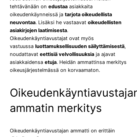
tehtävänään on
edustaa
asiakkaita
oikeudenkäynneissä ja
tarjota oikeudellista
neuvontaa
. Lisäksi he vastaavat
oikeudellisten
asiakirjojen laatimisesta
.
Oikeudenkäyntiavustajat ovat myös
vastuussa
luottamuksellisuuden säilyttämisestä
,
noudattavat
eettisiä velvollisuuksia
ja ajavat
asiakkaidensa
etuja
. Heidän ammattinsa merkitys
oikeusjärjestelmässä on korvaamaton.
Oikeudenkäyntiavustaja
ammatin merkitys
Oikeudenkäyntiavustajan ammatti on erittäin