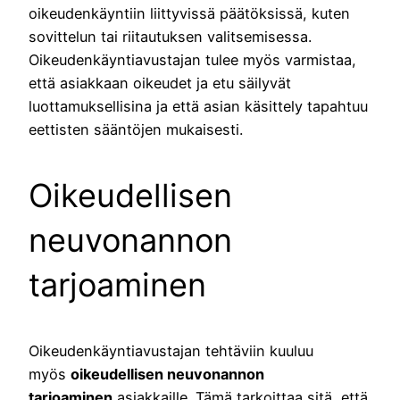
oikeudenkäyntiin liittyvissä päätöksissä, kuten
sovittelun tai riitautuksen valitsemisessa.
Oikeudenkäyntiavustajan tulee myös varmistaa,
että asiakkaan oikeudet ja etu säilyvät
luottamuksellisina ja että asian käsittely tapahtuu
eettisten sääntöjen mukaisesti.
Oikeudellisen
neuvonannon
tarjoaminen
Oikeudenkäyntiavustajan tehtäviin kuuluu
myös
oikeudellisen neuvonannon
tarjoaminen
asiakkaille. Tämä tarkoittaa sitä, että