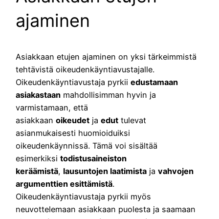
ajaminen
Asiakkaan etujen ajaminen on yksi tärkeimmistä
tehtävistä oikeudenkäyntiavustajalle.
Oikeudenkäyntiavustaja pyrkii
edustamaan
asiakastaan
mahdollisimman hyvin ja
varmistamaan, että
asiakkaan
oikeudet
ja
edut
tulevat
asianmukaisesti huomioiduiksi
oikeudenkäynnissä. Tämä voi sisältää
esimerkiksi
todistusaineiston
keräämistä
,
lausuntojen laatimista
ja
vahvojen
argumenttien esittämistä
.
Oikeudenkäyntiavustaja pyrkii myös
neuvottelemaan asiakkaan puolesta ja saamaan