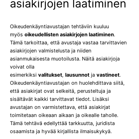
asiakirjojen laatiminen
Oikeudenkäyntiavustajan tehtäviin kuuluu
myös
oikeudellisten asiakirjojen laatiminen
.
Tämä tarkoittaa, että avustaja vastaa tarvittavien
asiakirjojen valmistelusta ja niiden
asianmukaisesta muotoilusta. Näitä asiakirjoja
voivat olla
esimerkiksi
valitukset
,
lausunnot
ja
vastineet
.
Oikeudenkäyntiavustajan on huolehdittava siitä,
että asiakirjat ovat selkeitä, perusteltuja ja
sisältävät kaikki tarvittavat tiedot. Lisäksi
avustajan on varmistettava, että asiakirjat
toimitetaan oikeaan aikaan ja oikealle taholle.
Tämä tehtävä edellyttää tarkkuutta, juridista
osaamista ja hyvää kirjallista ilmaisukykyä.