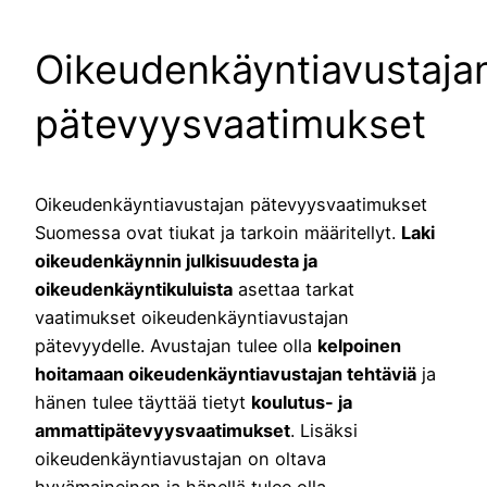
Oikeudenkäyntiavustaja
pätevyysvaatimukset
Oikeudenkäyntiavustajan pätevyysvaatimukset
Suomessa ovat tiukat ja tarkoin määritellyt.
Laki
oikeudenkäynnin julkisuudesta ja
oikeudenkäyntikuluista
asettaa tarkat
vaatimukset oikeudenkäyntiavustajan
pätevyydelle. Avustajan tulee olla
kelpoinen
hoitamaan oikeudenkäyntiavustajan tehtäviä
ja
hänen tulee täyttää tietyt
koulutus- ja
ammattipätevyysvaatimukset
. Lisäksi
oikeudenkäyntiavustajan on oltava