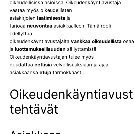
oikeudellisissa asioissa. Oikeudenkäyntiavustaja
vastaa myös oikeudellisten
asiakirjojen
laatimisesta
ja
tarjoaa
neuvontaa
asiakkaalleen. Tämä rooli
edellyttää
oikeudenkäyntiavustajalta
vankkaa
oikeudellista
osaa
ja
luottamuksellisuuden
säilyttämistä.
Oikeudenkäyntiavustajan tulee myös
noudattaa
eettisiä
velvollisuuksiaan ja ajaa
asiakkaansa
etuja
tarmokkaasti.
Oikeudenkäyntiavust
tehtävät