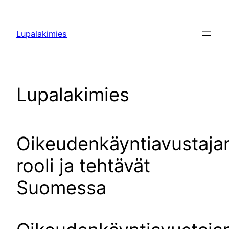
Siirry
sisältöön
Lupalakimies
Lupalakimies
Oikeudenkäyntiavustaja
rooli ja tehtävät
Suomessa