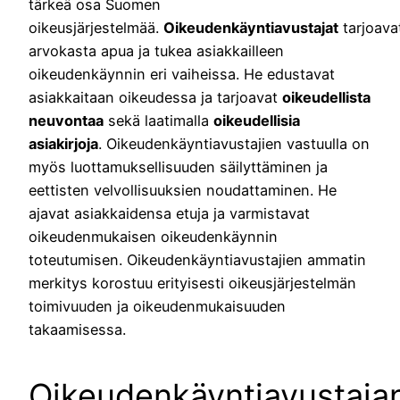
tärkeä osa Suomen
oikeusjärjestelmää.
Oikeudenkäyntiavustajat
tarjoava
arvokasta apua ja tukea asiakkailleen
oikeudenkäynnin eri vaiheissa. He edustavat
asiakkaitaan oikeudessa ja tarjoavat
oikeudellista
neuvontaa
sekä laatimalla
oikeudellisia
asiakirjoja
. Oikeudenkäyntiavustajien vastuulla on
myös luottamuksellisuuden säilyttäminen ja
eettisten velvollisuuksien noudattaminen. He
ajavat asiakkaidensa etuja ja varmistavat
oikeudenmukaisen oikeudenkäynnin
toteutumisen. Oikeudenkäyntiavustajien ammatin
merkitys korostuu erityisesti oikeusjärjestelmän
toimivuuden ja oikeudenmukaisuuden
takaamisessa.
Oikeudenkäyntiavustaja