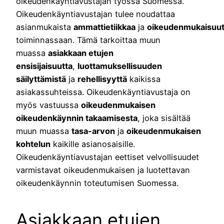
oikeudenkäyntiavustajan työssä Suomessa.
Oikeudenkäyntiavustajan tulee noudattaa
asianmukaista
ammattietiikkaa
ja
oikeudenmukaisuut
toiminnassaan. Tämä tarkoittaa muun
muassa
asiakkaan etujen
ensisijaisuutta
,
luottamuksellisuuden
säilyttämistä
ja
rehellisyyttä
kaikissa
asiakassuhteissa. Oikeudenkäyntiavustaja on
myös vastuussa
oikeudenmukaisen
oikeudenkäynnin takaamisesta
, joka sisältää
muun muassa
tasa-arvon
ja
oikeudenmukaisen
kohtelun
kaikille asianosaisille.
Oikeudenkäyntiavustajan eettiset velvollisuudet
varmistavat oikeudenmukaisen ja luotettavan
oikeudenkäynnin toteutumisen Suomessa.
Asiakkaan etujen